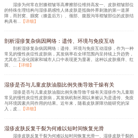
湿疹为何常在肘膝褶皱等高摩擦部位维持高发一、皮肤褶皱部位
的特殊生理结构与湿疹易感性人体皮肤是抵御外界刺激的第一道屏
障，而肘窝、腘窝（膝盖后方）、颈部、腹股沟等褶皱部位的皮肤结
构具有...
【详细】
剖析湿疹复杂病因网络：遗传、环境与免疫互动
剖析湿疹复杂病因网络：遗传、环境与免疫互动湿疹，作为一种
常见的慢性炎症性皮肤病，其发病率在全球范围内呈持续上升趋势，
尤其在工业化国家和城市人口中表现更为显著。这种以皮肤瘙痒、红
斑、...
【详细】
湿疹是否与儿童皮肤油脂比例失衡导致干燥有关
湿疹是否与儿童皮肤油脂比例失衡导致干燥有关湿疹作为儿童期
常见的慢性炎症性皮肤病，其发病机制长期以来被认为是遗传、免疫
与环境因素共同作用的结果。近年来，随着皮肤屏障功能研究的深
入，皮...
【详细】
湿疹皮肤反复干裂为何难以短时间恢复光滑
湿疹皮肤反复干裂为何难以短时间恢复光滑一、湿疹皮肤干裂的