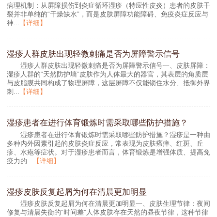
病理机制：从屏障损伤到炎症循环湿疹（特应性皮炎）患者的皮肤干
裂并非单纯的“干燥缺水”，而是皮肤屏障功能障碍、免疫炎症反应与
神...
【详细】
湿疹人群皮肤出现轻微刺痛是否为屏障警示信号
湿疹人群皮肤出现轻微刺痛是否为屏障警示信号一、皮肤屏障：
湿疹人群的“天然防护墙”皮肤作为人体最大的器官，其表层的角质层
与皮脂膜共同构成了物理屏障，这层屏障不仅能锁住水分、抵御外界
刺...
【详细】
湿疹患者在进行体育锻炼时需采取哪些防护措施？
湿疹患者在进行体育锻炼时需采取哪些防护措施？湿疹是一种由
多种内外因素引起的皮肤炎症反应，常表现为皮肤瘙痒、红斑、丘
疹、水疱等症状。对于湿疹患者而言，体育锻炼是增强体质、提高免
疫力的...
【详细】
湿疹皮肤反复起屑为何在清晨更加明显
湿疹皮肤反复起屑为何在清晨更加明显一、皮肤生理节律：夜间
修复与清晨失衡的“时间差”人体皮肤存在天然的昼夜节律，这种节律