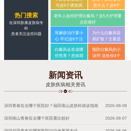
与这5个诱发因
意什么？这6个
素分不开
饮食宜禁事项应
热门搜索
老年人如何护理白癜风？这5大护理重
牢记
点应做好
在深圳肤康皮肤病专
科
荨麻疹治疗要小
为什么白癜风容
患者关注这些问题
心 牢记这6个注
易扩散？主要是
意事项
这5个因素在作
白癜风会造成哪
预防白癜风的小
怪
些危害？患病期
诀窍 送给你4个
间4个饮食禁忌
小贴士
新闻资讯
皮肤疾病相关资讯
深圳青春痘去哪个医院好？福田南山皮肤科就诊指南
2026-08-08
深圳南山青春痘去哪个医院看比较好
2026-08-07
深圳福田青春痘哪家医院治疗效果更专业
2026-08-06