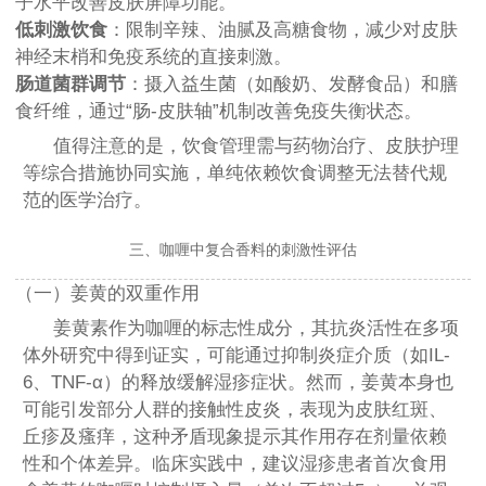
子水平改善皮肤屏障功能。
低刺激饮食
：限制辛辣、油腻及高糖食物，减少对皮肤
神经末梢和免疫系统的直接刺激。
肠道菌群调节
：摄入益生菌（如酸奶、发酵食品）和膳
食纤维，通过“肠-皮肤轴”机制改善免疫失衡状态。
值得注意的是，饮食管理需与药物治疗、皮肤护理
等综合措施协同实施，单纯依赖饮食调整无法替代规
范的医学治疗。
三、咖喱中复合香料的刺激性评估
（一）姜黄的双重作用
姜黄素作为咖喱的标志性成分，其抗炎活性在多项
体外研究中得到证实，可能通过抑制炎症介质（如IL-
6、TNF-α）的释放缓解湿疹症状。然而，姜黄本身也
可能引发部分人群的接触性皮炎，表现为皮肤红斑、
丘疹及瘙痒，这种矛盾现象提示其作用存在剂量依赖
性和个体差异。临床实践中，建议湿疹患者首次食用