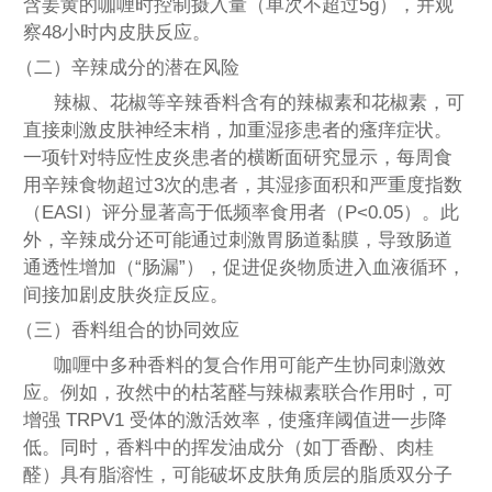
含姜黄的咖喱时控制摄入量（单次不超过5g），并观
察48小时内皮肤反应。
（二）辛辣成分的潜在风险
辣椒、花椒等辛辣香料含有的辣椒素和花椒素，可
直接刺激皮肤神经末梢，加重湿疹患者的瘙痒症状。
一项针对特应性皮炎患者的横断面研究显示，每周食
用辛辣食物超过3次的患者，其湿疹面积和严重度指数
（EASI）评分显著高于低频率食用者（P<0.05）。此
外，辛辣成分还可能通过刺激胃肠道黏膜，导致肠道
通透性增加（“肠漏”），促进促炎物质进入血液循环，
间接加剧皮肤炎症反应。
（三）香料组合的协同效应
咖喱中多种香料的复合作用可能产生协同刺激效
应。例如，孜然中的枯茗醛与辣椒素联合作用时，可
增强 TRPV1 受体的激活效率，使瘙痒阈值进一步降
低。同时，香料中的挥发油成分（如丁香酚、肉桂
醛）具有脂溶性，可能破坏皮肤角质层的脂质双分子