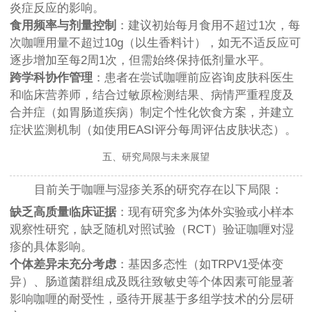
炎症反应的影响。
食用频率与剂量控制
：建议初始每月食用不超过1次，每
次咖喱用量不超过10g（以生香料计），如无不适反应可
逐步增加至每2周1次，但需始终保持低剂量水平。
跨学科协作管理
：患者在尝试咖喱前应咨询皮肤科医生
和临床营养师，结合过敏原检测结果、病情严重程度及
合并症（如胃肠道疾病）制定个性化饮食方案，并建立
症状监测机制（如使用EASI评分每周评估皮肤状态）。
五、研究局限与未来展望
目前关于咖喱与湿疹关系的研究存在以下局限：
缺乏高质量临床证据
：现有研究多为体外实验或小样本
观察性研究，缺乏随机对照试验（RCT）验证咖喱对湿
疹的具体影响。
个体差异未充分考虑
：基因多态性（如TRPV1受体变
异）、肠道菌群组成及既往致敏史等个体因素可能显著
影响咖喱的耐受性，亟待开展基于多组学技术的分层研