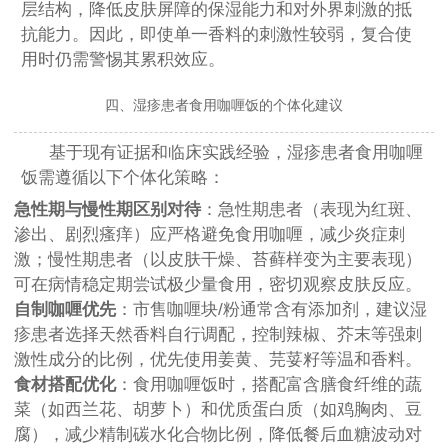
层结构，降低皮肤屏障的保湿能力和对外界刺激的抵
抗能力。因此，即使单一香料的刺激性较弱，复合使
用时仍需警惕其累积效应。
四、湿疹患者食用咖喱饭的个体化建议
基于现有证据和临床实践经验，湿疹患者食用咖喱
饭需遵循以下个体化策略：
急性期与慢性期区别对待
：急性期患者（表现为红斑、
渗出、剧烈瘙痒）应严格避免食用咖喱，减少炎症刺
激；慢性期患者（以皮肤干燥、苔藓样变为主要表现）
可在病情稳定期尝试极少量食用，密切观察皮肤反应。
自制咖喱优先
：市售咖喱块/粉通常含有添加剂，建议湿
疹患者选择天然香料自行调配，控制辣椒、芥末等强刺
激性成分的比例，优先使用姜黄、芫荽籽等温和香料。
食材搭配优化
：食用咖喱饭时，搭配富含膳食纤维的蔬
菜（如西兰花、胡萝卜）和优质蛋白质（如鸡胸肉、豆
腐），减少精制碳水化合物比例，降低餐后血糖波动对