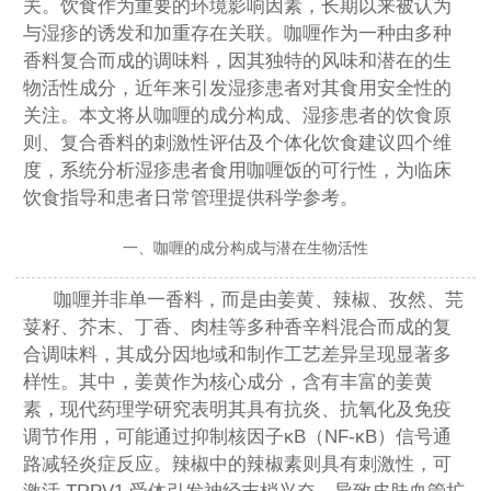
关。饮食作为重要的环境影响因素，长期以来被认为
与湿疹的诱发和加重存在关联。咖喱作为一种由多种
香料复合而成的调味料，因其独特的风味和潜在的生
物活性成分，近年来引发湿疹患者对其食用安全性的
关注。本文将从咖喱的成分构成、湿疹患者的饮食原
则、复合香料的刺激性评估及个体化饮食建议四个维
度，系统分析湿疹患者食用咖喱饭的可行性，为临床
饮食指导和患者日常管理提供科学参考。
一、咖喱的成分构成与潜在生物活性
咖喱并非单一香料，而是由姜黄、辣椒、孜然、芫
荽籽、芥末、丁香、肉桂等多种香辛料混合而成的复
合调味料，其成分因地域和制作工艺差异呈现显著多
样性。其中，姜黄作为核心成分，含有丰富的姜黄
素，现代药理学研究表明其具有抗炎、抗氧化及免疫
调节作用，可能通过抑制核因子κB（NF-κB）信号通
路减轻炎症反应。辣椒中的辣椒素则具有刺激性，可