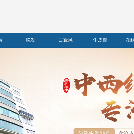
痘
脱发
白癜风
牛皮癣
在