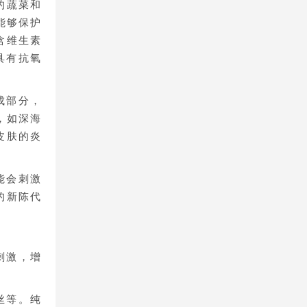
的蔬菜和
能够保护
含维生素
具有抗氧
成部分，
，如深海
皮肤的炎
能会刺激
的新陈代
刺激，增
丝等。纯