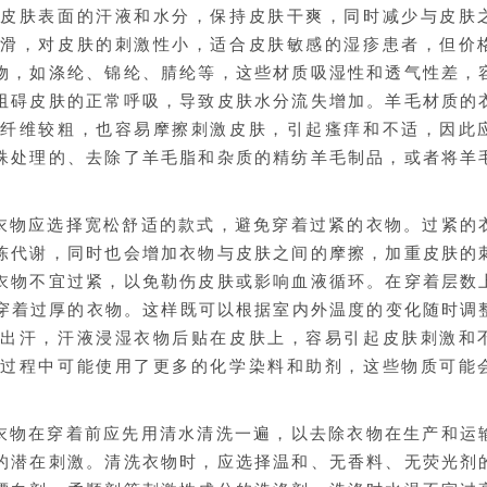
收皮肤表面的汗液和水分，保持皮肤干爽，同时减少与皮肤
光滑，对皮肤的刺激性小，适合皮肤敏感的湿疹患者，但价
物，如涤纶、锦纶、腈纶等，这些材质吸湿性和透气性差，
阻碍皮肤的正常呼吸，导致皮肤水分流失增加。羊毛材质的
毛纤维较粗，也容易摩擦刺激皮肤，引起瘙痒和不适，因此
殊处理的、去除了羊毛脂和杂质的精纺羊毛制品，或者将羊
衣物应选择宽松舒适的款式，避免穿着过紧的衣物。过紧的
陈代谢，同时也会增加衣物与皮肤之间的摩擦，加重皮肤的
衣物不宜过紧，以免勒伤皮肤或影响血液循环。在穿着层数
性穿着过厚的衣物。这样既可以根据室内外温度的变化随时调
而出汗，汗液浸湿衣物后贴在皮肤上，容易引起皮肤刺激和
色过程中可能使用了更多的化学染料和助剂，这些物质可能
衣物在穿着前应先用清水清洗一遍，以去除衣物在生产和运
的潜在刺激。清洗衣物时，应选择温和、无香料、无荧光剂