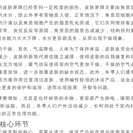
的皮肤屏障已经受到一定程度的损伤。皮肤屏障主要由角质
的水分，防止外界有害物质入侵。正常情况下，角质层细胞
的汗液以及角质细胞产生的脂质乳化而成，它们共同维持着
异常、炎症反应等原因，角质层的脂质合成减少，结构排列
锁水能力大大下降，水分更容易流失，从而出现干燥现象。
的干燥。首先，气温降低，人体为了保持体温，皮肤血管会
减少，皮肤的新陈代谢也随之减缓，使得皮肤的自我修复和
在北方地区，暖气供应使得室内空气更加干燥。干燥的空气
速度加快，进一步加重皮肤的缺水状态。此外，冬季人们通
因为瘙痒而过度清洁皮肤，使用碱性较强的沐浴产品，这会
去更多的保护和滋润，进而出现脱屑、开裂等问题。
摩擦增加，尤其是化纤材质的衣物，更容易产生静电，吸附
分和油脂。而且，冬季人们户外活动减少，长时间处于室内
肤的正常生理功能。
核心环节
干燥开裂的核心，需要从清洁、保湿产品的选择与使用等多