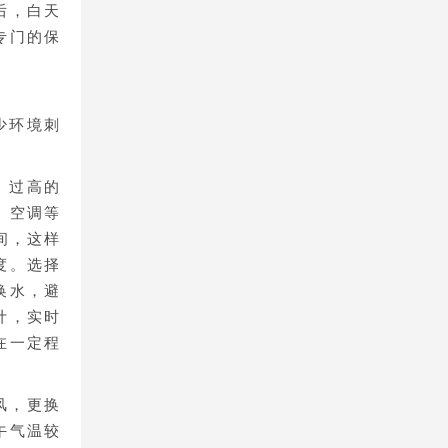
后，白天
专门的保
少环境刺
。过高的
、空调等
间，这样
度。选择
换水，避
计，实时
在一定程
风，更换
午气温较