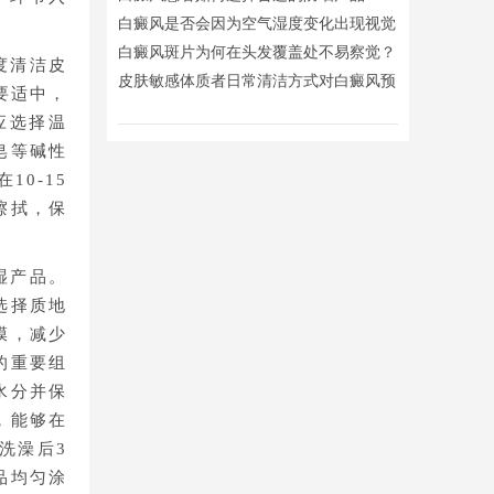
白癜风是否会因为空气湿度变化出现视觉
波动？
白癜风斑片为何在头发覆盖处不易察觉？
度清洁皮
皮肤敏感体质者日常清洁方式对白癜风预
要适中，
防的重要性
应选择温
皂等碱性
0-15
擦拭，保
湿产品。
选择质地
膜，减少
的重要组
水分并保
，能够在
洗澡后3
品均匀涂