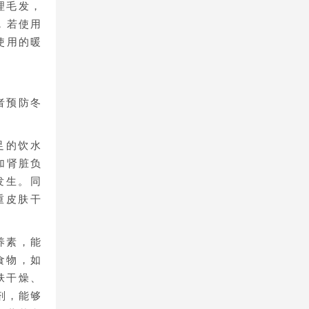
理毛发，
，若使用
使用的暖
者预防冬
足的饮水
加肾脏负
发生。同
重皮肤干
养素，能
食物，如
肤干燥、
剂，能够