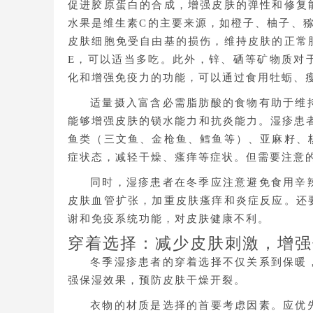
促进胶原蛋白的合成，增强皮肤的弹性和修复
水果是维生素C的主要来源，如橙子、柚子、
皮肤细胞免受自由基的损伤，维持皮肤的正常
E，可以适当多吃。此外，锌、硒等矿物质对
化和增强免疫力的功能，可以通过食用牡蛎、
适量摄入富含必需脂肪酸的食物有助于维
能够增强皮肤的锁水能力和抗炎能力。湿疹患者可
鱼类（三文鱼、金枪鱼、鳕鱼等）、亚麻籽、
症状态，减轻干燥、瘙痒等症状。但需要注意
同时，湿疹患者在冬季应注意避免食用辛
皮肤血管扩张，加重皮肤瘙痒和炎症反应。还
谢和免疫系统功能，对皮肤健康不利。
穿着选择：减少皮肤刺激，增强
冬季湿疹患者的穿着选择不仅关系到保暖
强保湿效果，预防皮肤干燥开裂。
衣物的材质是选择的首要考虑因素。应优