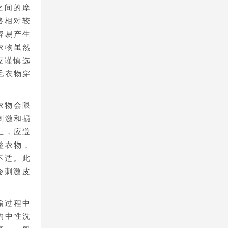
之间的摩
格相对较
容易产生
衣物虽然
应谨慎选
毛衣物穿
衣物会限
刺激和损
上，应遵
整衣物，
不适。此
会刺激皮
输过程中
的中性洗