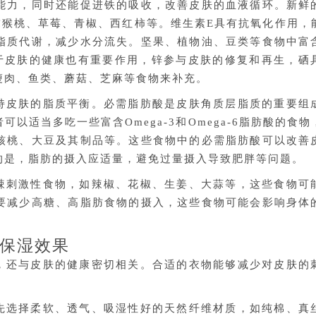
能力，同时还能促进铁的吸收，改善皮肤的血液循环。新鲜
猕猴桃、草莓、青椒、西红柿等。维生素E具有抗氧化作用，
脂质代谢，减少水分流失。坚果、植物油、豆类等食物中富
于皮肤的健康也有重要作用，锌参与皮肤的修复和再生，硒
瘦肉、鱼类、蘑菇、芝麻等食物来补充。
持皮肤的脂质平衡。必需脂肪酸是皮肤角质层脂质的重要组
以适当多吃一些富含Omega-3和Omega-6脂肪酸的食物
核桃、大豆及其制品等。这些食物中的必需脂肪酸可以改善
的是，脂肪的摄入应适量，避免过量摄入导致肥胖等问题。
辣刺激性食物，如辣椒、花椒、生姜、大蒜等，这些食物可
要减少高糖、高脂肪食物的摄入，这些食物可能会影响身体
保湿效果
，还与皮肤的健康密切相关。合适的衣物能够减少对皮肤的
先选择柔软、透气、吸湿性好的天然纤维材质，如纯棉、真