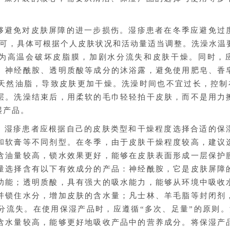
够避免对皮肤屏障的进一步损伤。湿疹患者在冬季应避免过
即可，具体可根据个人皮肤状况和活动量适当调整。洗澡水温
，因为高温会破坏皮脂膜，加剧水分流失和皮肤干燥。同时，
、神经酰胺、透明质酸等成分的沐浴露，避免使用肥皂、香
然油脂，导致皮肤更加干燥。洗澡时间也不宜过长，控制在1
层。洗澡结束后，用柔软的毛巾轻轻拍干皮肤，而不是用力
湿产品。
。湿疹患者应根据自己的皮肤类型和干燥程度选择合适的保
和软膏等不同剂型。在冬季，由于皮肤干燥程度较高，建议
含油量较高，锁水效果更好，能够在皮肤表面形成一层保护
量选择含有以下有效成分的产品：神经酰胺，它是皮肤屏障
功能；透明质酸，具有强大的吸水能力，能够从环境中吸收
并锁住水分，增加皮肤的含水量；凡士林、羊毛脂等封闭剂
分流失。在使用保湿产品时，应遵循“多次、足量”的原则。
含水量较高，能够更好地吸收产品中的营养成分。将保湿产