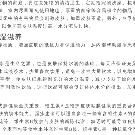
有宠物的家庭，要注意宠物的清洁卫生，定期给宠物洗澡、梳
肤。室内尽量避免使用地毯、厚重的窗帘等容易积尘的物品
烟雾中的有害物质会刺激皮肤，加重皮肤不适。另外，冬季
，以免局部皮肤温度过高、水分流失过快。
湿滋养
养物质，增强皮肤的抵抗力和保湿能力，从内部帮助湿疹患
水是生命之源，也是皮肤保持水润的基础。每天应保证充
白开水或淡茶水，少量多次饮用，避免一次性大量饮水，以免增
谢平衡，使皮肤细胞得到充分的水分滋养，减少皮肤干燥的
料等刺激性饮品，这些饮品可能会促进体内水分的排出，加
皮肤健康至关重要。维生素A是维护皮肤黏膜健康的重要营
肤的锁水能力。湿疹患者可以适当多吃一些富含维生素A的
花等。维生素B族参与皮肤的新陈代谢，缺乏时可能导致皮
、全麦面包等食物来补充维生素B族。维生素C是一种抗氧化