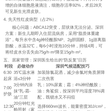
增的自体细胞悬液滴注，细胞存活率92%，术后28天
可见新生光滑皮肤。
4. 先天性红皮病型（占2%）
核心问题：ABCA12突变，层状体无法分泌。深圳
方案：新生儿期即入住层流病房，采用“脂质体重建
浴”，每升水中含4g神经酰胺NP、2g胆固醇、1g游离脂
肪酸，水温32℃，每6小时浸泡10分钟，持续4周，可
将经皮水分丢失由75g/h·m²降至15g/h·m²。
五、居家管理：深圳医生给出的“防反复”日历
时段
必做动作
深圳气候适配技巧
6:30
35℃温水淋
加装除氯花洒，减少余氯对角质屏障
起床
浴≤3分钟
二次伤害
3分钟内涂
乳：10%尿素；霜：4%神经酰胺；
7:00
抹“乳-霜-
油：角鲨烷，按深圳平均湿度78%调
护肤
油”三层
配，既锁水又不闷痘
20分钟红光
12:30
选择660nm波长，能量密度30J/cm²，
舱照射（家