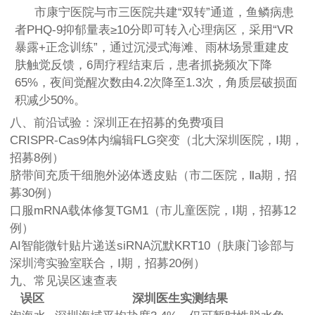
市康宁医院与市三医院共建“双转”通道，鱼鳞病患
者PHQ-9抑郁量表≥10分即可转入心理病区，采用“VR
暴露+正念训练”，通过沉浸式海滩、雨林场景重建皮
肤触觉反馈，6周疗程结束后，患者抓挠频次下降
65%，夜间觉醒次数由4.2次降至1.3次，角质层破损面
积减少50%。
八、前沿试验：深圳正在招募的免费项目
CRISPR-Cas9体内编辑FLG突变（北大深圳医院，Ⅰ期，
招募8例）
脐带间充质干细胞外泌体透皮贴（市二医院，Ⅱa期，招
募30例）
口服mRNA载体修复TGM1（市儿童医院，Ⅰ期，招募12
例）
AI智能微针贴片递送siRNA沉默KRT10（肤康门诊部与
深圳湾实验室联合，Ⅰ期，招募20例）
九、常见误区速查表
误区
深圳医生实测结果