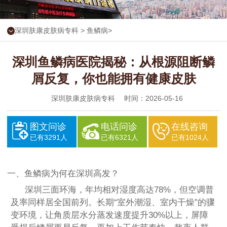
深圳肤康皮肤病专科
>
鱼鳞病
>
深圳鱼鳞病医院揭秘：从根源阻断鳞
屑反复，你也能拥有健康皮肤
深圳肤康皮肤病专科
时间：2026-05-16
图文问诊
电话问诊
在线咨询
已有3291人
已有6321人
已有1024人
一、鱼鳞病为何在深圳高发？
深圳三面环海，年均相对湿度高达78%，但空调普
及率同样居全国前列。长期“室外潮湿、室内干燥”的骤
变环境，让角质层水分蒸发速度提升30%以上，屏障