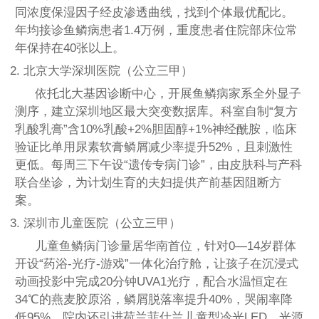
同浓度保湿因子经皮渗透曲线，找到个体最优配比。
年均接诊鱼鳞病患者1.4万例，重度患者住院部床位常
年保持在40张以上。
2. 北京大学深圳医院（公立三甲）
依托北大基因诊断中心，开展鱼鳞病家系全外显子
测序，建立深圳地区最大突变数据库。科室自制“复方
乳酸乳膏”含10%乳酸+2%胆固醇+1%神经酰胺，临床
验证比单用尿素软膏鳞屑减少率提升52%，且刺激性
更低。每周三下午设“遗传专病门诊”，由皮肤科与产科
联合坐诊，为计划生育的夫妇提供产前基因阻断方
案。
3. 深圳市儿童医院（公立三甲）
儿童鱼鳞病门诊量居华南首位，针对0—14岁群体
开设“药浴-光疗-游戏”一体化治疗舱，让孩子在沉浸式
动画投影中完成20分钟UVA1光疗，配合水温恒定在
34℃的燕麦胶原浴，鳞屑脱落率提升40%，哭闹率降
低95%。院内还引进荷兰菲仕兰儿童型冷光LED，光源