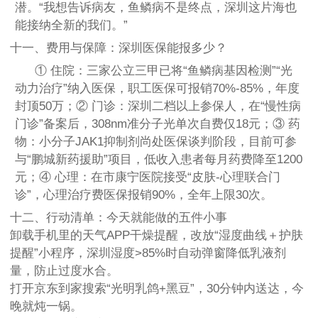
潜。“我想告诉病友，鱼鳞病不是终点，深圳这片海也
能接纳全新的我们。”
十一、费用与保障：深圳医保能报多少？
① 住院：三家公立三甲已将“鱼鳞病基因检测”“光
动力治疗”纳入医保，职工医保可报销70%-85%，年度
封顶50万；② 门诊：深圳二档以上参保人，在“慢性病
门诊”备案后，308nm准分子光单次自费仅18元；③ 药
物：小分子JAK1抑制剂尚处医保谈判阶段，目前可参
与“鹏城新药援助”项目，低收入患者每月药费降至1200
元；④ 心理：在市康宁医院接受“皮肤-心理联合门
诊”，心理治疗费医保报销90%，全年上限30次。
十二、行动清单：今天就能做的五件小事
卸载手机里的天气APP干燥提醒，改放“湿度曲线＋护肤
提醒”小程序，深圳湿度>85%时自动弹窗降低乳液剂
量，防止过度水合。
打开京东到家搜索“光明乳鸽+黑豆”，30分钟内送达，今
晚就炖一锅。