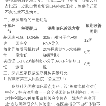
受损后鳞屑更易反复。再加上工作节奏快、熬夜人群
占比高，皮肤自我修复窗口被持续压缩，鱼鳞病迁延
不愈也就不足为奇。
二、根源阻断的三把钥匙
干预环
预期改善
主要靶点
深圳临床首选方案
节
周期
基因表
FLG、LOR基
308nm准分子光+微
12周
达
因突变
RNA导入
角化异
角质层桥粒过
20%尿素封包+水杨酸
6周
常
度堆积
梯度剥脱
炎症记
IL-17/23轴持续
小分子JAK1抑制剂口
8周
忆
激活
服
三、深圳五家权威医疗机构实景对比
1. 深圳市第三人民医院（公立三甲）
皮肤科为国家临床重点专科，设“鱼鳞病精准治疗
中心”，拥有深圳唯一一台全基因组皮肤测序仪，可一
次性检测246种角蛋白相关突变位点。院内向患者开
放“皮肤屏障研究与体验室”，在医生指导下自行体验不