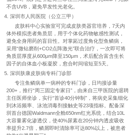
不含UVB，避免早发性光老化。
4. 深圳市人民医院（公立三甲）
皮肤科中心实验室可完成皮肤类器官培养，7天内
体外模拟患者角质层，用于个体化药物敏感性测试，
避免全身用药的盲目性。对掌跖过度角化型鱼鳞病，
采用“微钻磨削+CO2点阵激光”联合治疗，一次即可将
角质层厚度从600μm降至150μm，术后配合富含生长
因子的自体血小板凝胶，愈合时间缩短至5天。
5. 深圳肤康皮肤病专科门诊部
专注鱼鳞病单一病种的专科门诊，日均接诊量
200+，推行“周三固定专家日”，由来自三甲医院的退聘
主任医师坐诊，实行“首诊40分钟制”，将病史采集细化
到沐浴频率、泳池消毒剂接触史等23项指标。配备深
圳首台德国Waldmann全舱650nm红光系统，结合10L
大容量雾化渗透仪，使40%尿素在20分钟内透皮吸收
率提升2.7倍，鳞屑即时清除率可达80%以上，被患者