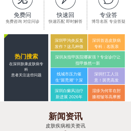
免费问
快速回
专业答
免费咨询 对症问诊
快速匹配 即时解答
博导名医 专业答疑
深圳甲沟炎反复
深圳首选皮肤病
发作？这几种微
专科：名医亲
创疗法让你告别
诊，让你的皮肤
热门搜索
深圳灰指甲医院哪家强？专业诊疗让
疼痛
问题“药到病除
指甲焕然一新
在深圳肤康皮肤病专
科
线城市压力催
深圳打工人注
患者关注这些问题
生“斑秃潮”？深
意！斑秃高发
圳人该如何保卫
季，你的头发还
深圳白癜风治疗
湿疹为何常在肘
发际线
好吗
新进展 2026年
膝褶皱等高摩擦
最新方案解析
部位维持高发
新闻资讯
皮肤疾病相关资讯