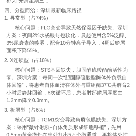
称为“光滑星期三”。
四、分型而治：深圳最新临床路径
1. 寻常型（占74%）
核心问题：FLG突变导致天然保湿因子缺失。深圳
方案：夜间2%水杨酸封包软化，晨起使用含5%泛醇、
3%尿囊素的喷雾，配合10分钟离子导入，4周后鳞屑
面积下降55%。
2. X连锁型（占18%）
核心问题：STS基因缺失，胆固醇硫酸酯酶活性为
零。深圳方案：每周一次“胆固醇硫酸酯酶体外负载自
体回输”，将患者自体血清在体外与重组酶37℃共孵育2
小时后静脉回输，8次循环后，患者肘部鳞屑厚度由
1.2mm降至0.3mm。
3. 板层型（占6%）
核心问题：TGM1突变导致角质包膜缺失。深圳方
案：采用“微针射频+自体角质形成细胞移植”，先用
0.5mm黄金微针在患处打出5万个微通道，再将体外扩