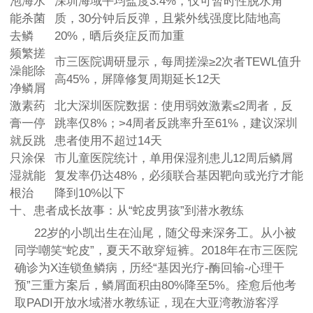
泡海水
深圳海域平均盐度3.4%，仅可暂时性脱水角
能杀菌
质，30分钟后反弹，且紫外线强度比陆地高
去鳞
20%，晒后炎症反而加重
频繁搓
市三医院调研显示，每周搓澡≥2次者TEWL值升
澡能除
高45%，屏障修复周期延长12天
净鳞屑
激素药
北大深圳医院数据：使用弱效激素≤2周者，反
膏一停
跳率仅8%；>4周者反跳率升至61%，建议深圳
就反跳
患者使用不超过14天
只涂保
市儿童医院统计，单用保湿剂患儿12周后鳞屑
湿就能
复发率仍达48%，必须联合基因靶向或光疗才能
根治
降到10%以下
十、患者成长故事：从“蛇皮男孩”到潜水教练
22岁的小凯出生在汕尾，随父母来深务工。从小被
同学嘲笑“蛇皮”，夏天不敢穿短裤。2018年在市三医院
确诊为X连锁鱼鳞病，历经“基因光疗-酶回输-心理干
预”三重方案后，鳞屑面积由80%降至5%。痊愈后他考
取PADI开放水域潜水教练证，现在大亚湾教游客浮