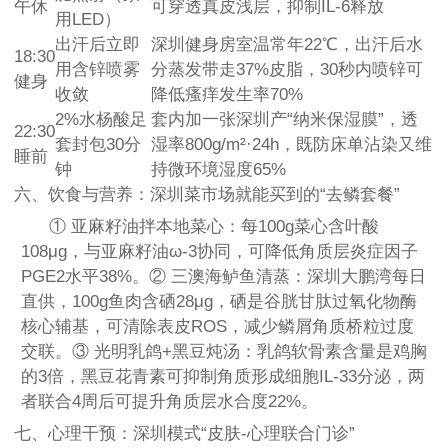
午休
可穿透真皮浅层，抑制IL-6释放
用LED）
出汗后立即
深圳健身房室温常年22℃，出汗后水
18:30
用含锌喷雾
分蒸发带走37%皮脂，30秒内喷锌可
健身
收敛
降低瘙痒发生率70%
2%水杨酸足
套内加一张深圳产“纳米保湿膜”，透
22:30
套封包30分
湿率800g/m²·24h，既防床单沾染又维
睡前
钟
持微环境湿度65%
六、饮食与营养：深圳菜市场就能买到的“去鳞套餐”
① 亚麻籽油拌本地菜心：每100g菜心含叶酸
108μg，与亚麻籽油ω-3协同，可降低角质层炎症因子
PGE2水平38%。② 三澳海鲈鱼清蒸：深圳大鹏湾每日
直供，100g鱼肉含硒28μg，硒是谷胱甘肽过氧化物酶
核心辅基，可清除表皮ROS，减少鳞屑角质桥粒过度
交联。③ 光明乳鸽+黑豆炖汤：乳鸽软骨素含量是鸡胸
的3倍，黑豆花青素可抑制角质形成细胞IL-33分泌，两
者联合4周后可提升角质层水合度22%。
七、心理干预：深圳模式“皮肤-心理联合门诊”