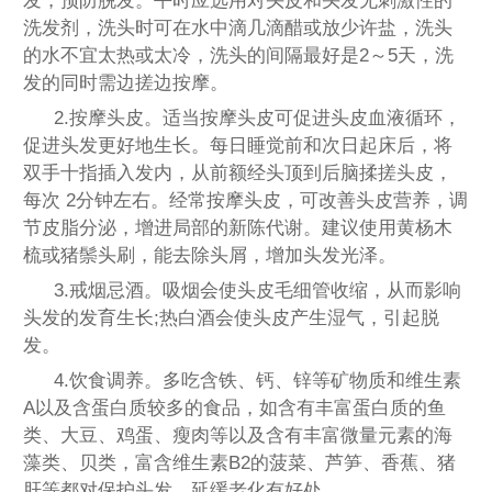
发，预防脱发。平时应选用对头皮和头发无刺激性的
洗发剂，洗头时可在水中滴几滴醋或放少许盐，洗头
的水不宜太热或太冷，洗头的间隔最好是2～5天，洗
发的同时需边搓边按摩。
2.按摩头皮。适当按摩头皮可促进头皮血液循环，
促进头发更好地生长。每日睡觉前和次日起床后，将
双手十指插入发内，从前额经头顶到后脑揉搓头皮，
每次 2分钟左右。经常按摩头皮，可改善头皮营养，调
节皮脂分泌，增进局部的新陈代谢。建议使用黄杨木
梳或猪鬃头刷，能去除头屑，增加头发光泽。
3.戒烟忌酒。吸烟会使头皮毛细管收缩，从而影响
头发的发育生长;热白酒会使头皮产生湿气，引起脱
发。
4.饮食调养。多吃含铁、钙、锌等矿物质和维生素
A以及含蛋白质较多的食品，如含有丰富蛋白质的鱼
类、大豆、鸡蛋、瘦肉等以及含有丰富微量元素的海
藻类、贝类，富含维生素B2的菠菜、芦笋、香蕉、猪
肝等都对保护头发、延缓老化有好处。