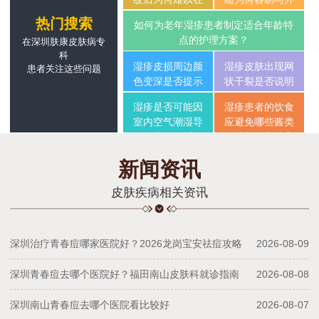
短时间恢复完
界摩擦产生不适
热门搜索
如何为老年湿疹患者制定适合年龄特
整？
点的护理方案？
在深圳肤康皮肤病专
科
湿疹皮损周边颜
湿疹皮肤出现网
患者关注这些问题
色变深是否提示
状干裂是否说明
色素变化逐渐形
屏障严重受损？
湿疹是否可能因
湿疹患者的饮食
成
室内空气潮湿导
应避免哪些酱类
致皮肤不适
调味品？高盐高
糖规避
新闻资讯
皮肤疾病相关资讯
深圳治疗青春痘哪家医院好？2026龙岗宝安祛痘攻略
2026-08-09
深圳青春痘去哪个医院好？福田南山皮肤科就诊指南
2026-08-08
深圳南山青春痘去哪个医院看比较好
2026-08-07